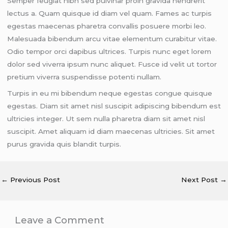
Semper feugiat nibh sed pulvinar proin gravida hendrerit
lectus a. Quam quisque id diam vel quam. Fames ac turpis
egestas maecenas pharetra convallis posuere morbi leo.
Malesuada bibendum arcu vitae elementum curabitur vitae.
Odio tempor orci dapibus ultrices. Turpis nunc eget lorem
dolor sed viverra ipsum nunc aliquet. Fusce id velit ut tortor
pretium viverra suspendisse potenti nullam.
Turpis in eu mi bibendum neque egestas congue quisque
egestas. Diam sit amet nisl suscipit adipiscing bibendum est
ultricies integer. Ut sem nulla pharetra diam sit amet nisl
suscipit. Amet aliquam id diam maecenas ultricies. Sit amet
purus gravida quis blandit turpis.
←
Previous Post
Next Post
→
Leave a Comment